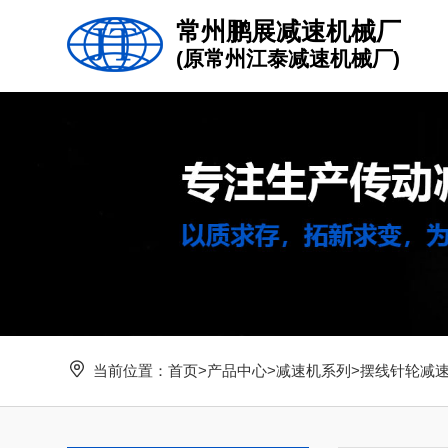
常州鹏展减速机械厂
(原常州江泰减速机械厂)
当前位置：
首页
>
产品中心
>
减速机系列
>
摆线针轮减速